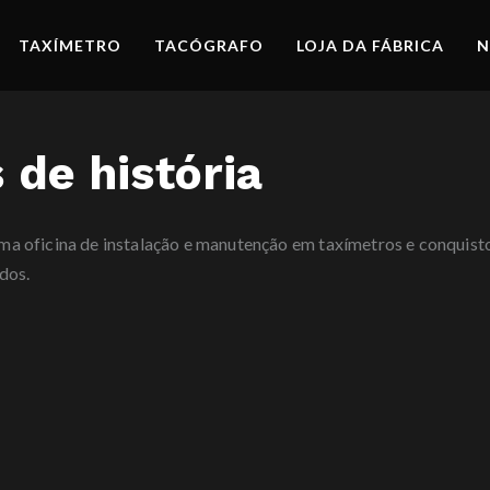
TAXÍMETRO
TACÓGRAFO
LOJA DA FÁBRICA
N
 de história
a oficina de instalação e manutenção em taxímetros e conquisto
dos.